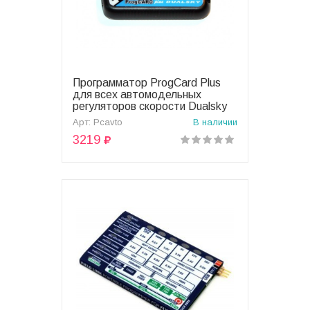
Программатор ProgCard Plus
В корзину
для всех автомодельных
регуляторов скорости Dualsky
серии Track & Field - Pcavto
Арт: Pcavto
В наличии
3219