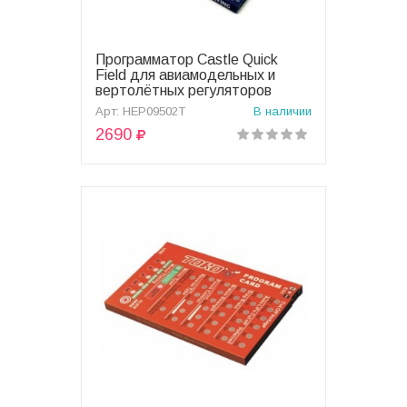
Программатор Сastle Quick
В корзину
Field для авиамодельных и
вертолётных регуляторов
оборотов - HEP09502T
Арт: HEP09502T
В наличии
2690