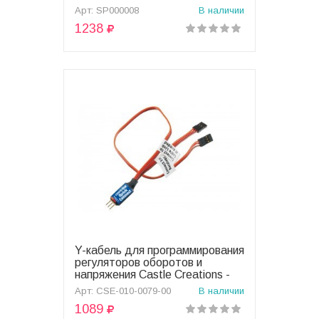
Арт: SP000008
В наличии
1238
Y-кабель для программирования
В корзину
регуляторов оборотов и
напряжения Castle Creations -
CSE-010-0079-00
Арт: CSE-010-0079-00
В наличии
1089