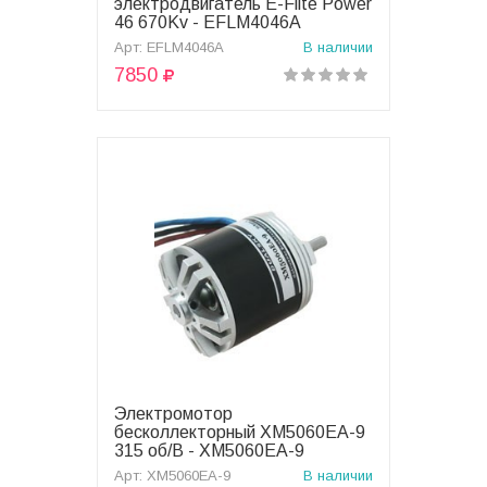
электродвигатель E-Flite Power
46 670Kv - EFLM4046A
Арт: EFLM4046A
В наличии
7850
Электромотор
В корзину
бесколлекторный XM5060EA-9
315 об/В - XM5060EA-9
Арт: XM5060EA-9
В наличии