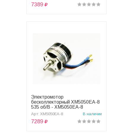
7389
Электромотор
В корзину
бесколлекторный XM5050EA-8
535 об/В - XM5050EA-8
Арт: XM5050EA-8
В наличии
7289