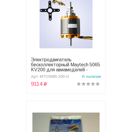
Электродвигатель
В корзину
бесколлекторный Maytech 5065
KV200 для авиамоделей -
MTO5065-200-G
Арт: MTO5065-200-G
В наличии
9114