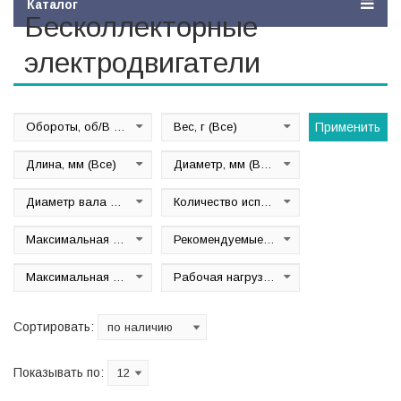
Каталог
Бесколлекторные
электродвигатели
Обороты, об/В
(Все)
Вес, г
(Все)
Применить
Длина, мм
(Все)
Диаметр, мм
(Все)
Диаметр вала двигателя, мм
(Все)
Количество используемых элементов питания
Максимальная нагрузка, А
(Все)
Рекомендуемые пропеллеры
(Все)
Максимальная эффективность, %
(Все)
Рабочая нагрузка, А
(Все)
Сортировать:
Показывать по: