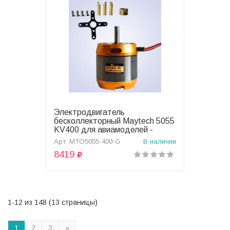
Электродвигатель
В корзину
бесколлекторный Maytech 5055
KV400 для авиамоделей -
MTO5055-400-G
Арт: MTO5055-400-G
В наличии
8419
1-12 из 148 (13 страницы)
1
2
3
»