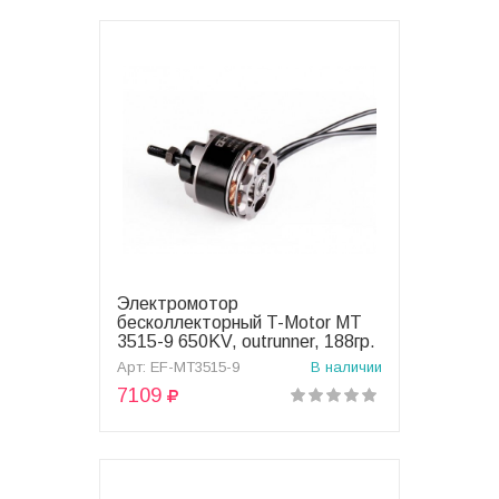
Электромотор
В корзину
бесколлекторный T-Motor MT
3515-9 650KV, outrunner, 188гр.
- EF-MT3515-9
Арт: EF-MT3515-9
В наличии
7109