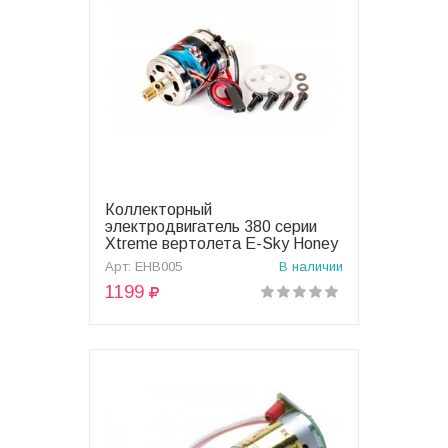
Коллекторный
В корзину
электродвигатель 380 серии
Xtreme вертолета E-Sky Honey
Bee - EHB005
Арт: EHB005
В наличии
1199