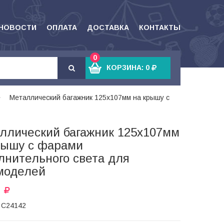
НОВОСТИ
ОПЛАТА
ДОСТАВКА
КОНТАКТЫ
0
КОРЗИНА:
0
Металлический багажник 125x107мм на крышу с
ллический багажник 125x107мм
рышу с фарами
лнительного света для
моделей
: C24142