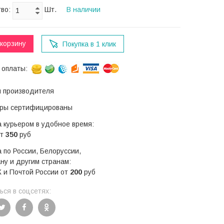
тво:
Шт.
В наличии
 корзину
Покупка в 1 клик
 оплаты:
я производителя
ары сертифицированы
 курьером в удобное время:
от
350
руб
 по России, Белоруссии,
ну и другим странам:
 и Почтой России от
200
руб
ся в соцсетях: