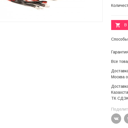
Количес
В
Способы
Гаранти
Все тов
Доставка
Москва 
Доставка
Казахста
ТК СДЭК
Поделить