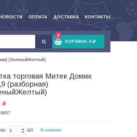
НОВОСТИ
ОПЛАТА
ДОСТАВКА
КОНТАКТЫ
0
КОРЗИНА:
0
рная) (ЗеленыйЖелтый)
тка торговая Митек Домик
,9 (разборная)
еныйЖелтый)
 6657
тво:
Шт.
В наличии