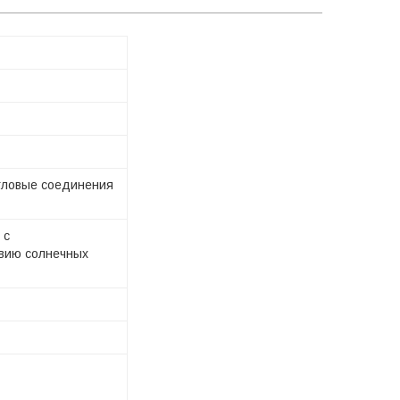
угловые соединения
 с
твию солнечных