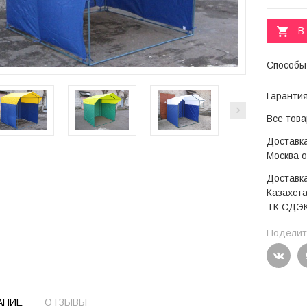
В
Способы
Гаранти
Все тов
Доставка
Москва 
Доставка
Казахста
ТК СДЭК
Поделить
АНИЕ
ОТЗЫВЫ