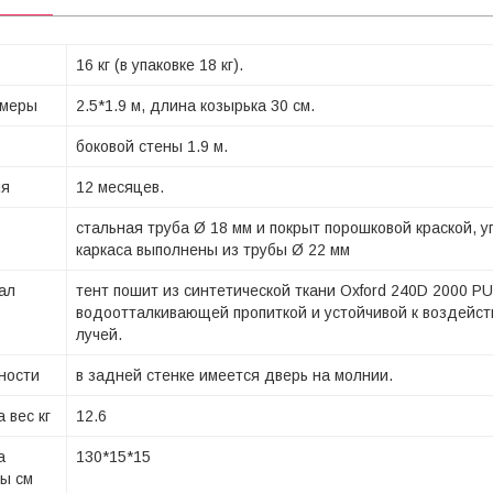
16 кг (в упаковке 18 кг).
змеры
2.5*1.9 м, длина козырька 30 см.
боковой стены 1.9 м.
ия
12 месяцев.
стальная труба Ø 18 мм и покрыт порошковой краской, 
каркаса выполнены из трубы Ø 22 мм
ал
тент пошит из синтетической ткани Oxford 240D 2000 PU
водоотталкивающей пропиткой и устойчивой к воздейс
лучей.
ности
в задней стенке имеется дверь на молнии.
а вес кг
12.6
а
130*15*15
ты см