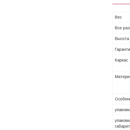
Вес
Все ра
Высота
Гарант
Каркас
Матери
Особен
упаковк
упаковк
габари