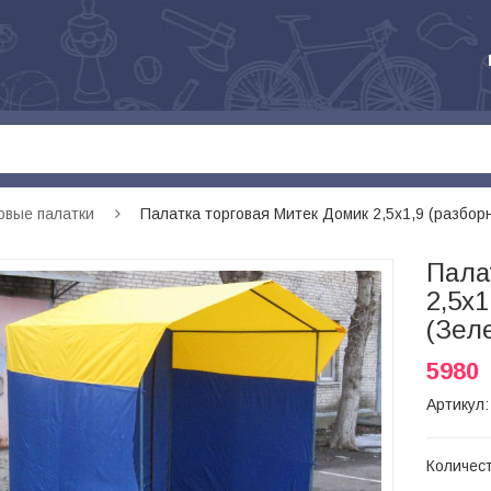
овые палатки
Палатка торговая Митек Домик 2,5х1,9 (разбо
Пала
2,5х1
(Зел
5980
Артикул:
Количес