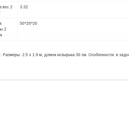
а вес 2
3.32
г
а
50*20*20
ы 2
м
кг. Размеры: 2.5 х 1.9 м, длина козырька 30 см. Особенности: в за