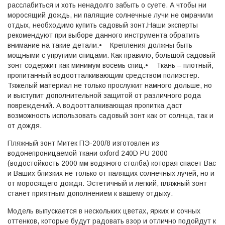
расслабиться и хоть ненадолго забыть о суете. А чтобы ни
моросящий дождь, ни палящие солнечные лучи не омрачили
отдых, необходимо купить садовый зонт.Наши эксперты
рекомендуют при выборе данного инструмента обратить
внимание на такие детали:• Крепления должны быть
мощными с упругими спицами. Как правило, большой садовый
зонт содержит как минимум восемь спиц.• Ткань – плотный,
пропитанный водоотталкивающим средством полиэстер.
Тяжелый материал не только прослужит намного дольше, но
и выступит дополнительной защитой от различного рода
повреждений. А водоотталкивающая пропитка даст
возможность использовать садовый зонт как от солнца, так и
от дождя.
Пляжный зонт Митек ПЭ-200/8 изготовлен из
водонепроницаемой ткани oxford 240D PU 2000
(водостойкость 2000 мм водяного столба) которая спасет Вас
и Ваших близких не только от палящих солнечных лучей, но и
от моросящего дождя. Эстетичный и легкий, пляжный зонт
станет приятным дополнением к вашему отдыху.
Модель выпускается в нескольких цветах, ярких и сочных
оттенков, которые будут радовать взор и отлично подойдут к